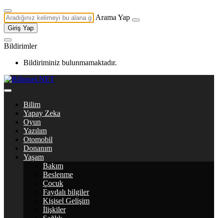
Arama Yap
Giriş Yap
Bildirimler
Bildiriminiz bulunmamaktadır.
Bilim
Yapay Zeka
Oyun
Yazılım
Otomobil
Donanım
Yaşam
Bakım
Beslenme
Çocuk
Faydalı bilgiler
Kişisel Gelişim
İlişkiler