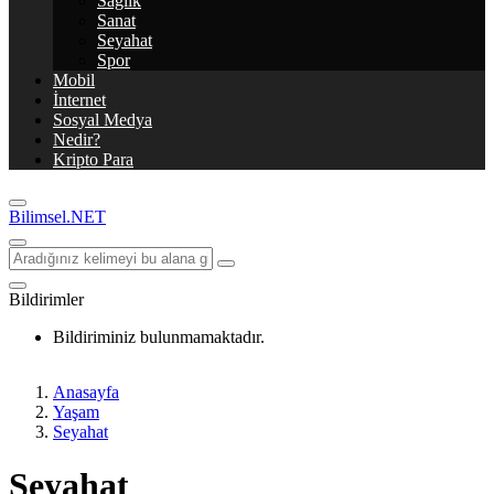
Sağlık
Sanat
Seyahat
Spor
Mobil
İnternet
Sosyal Medya
Nedir?
Kripto Para
Bilimsel.NET
Bildirimler
Bildiriminiz bulunmamaktadır.
Anasayfa
Yaşam
Seyahat
Seyahat