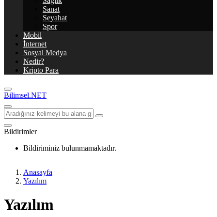
Sağlık
Sanat
Seyahat
Spor
Mobil
İnternet
Sosyal Medya
Nedir?
Kripto Para
Bilimsel.NET
Bildirimler
Bildiriminiz bulunmamaktadır.
Anasayfa
Yazılım
Yazılım