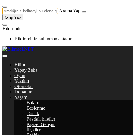
Arama Yap
Giriş Yap
Bildirimler
Bildiriminiz bulunmamaktadır.
Bilim
Yapay Zeka
Oyun
Yazılım
Otomobil
Donanım
Yaşam
Bakım
Beslenme
Çocuk
Faydalı bilgiler
Kişisel Gelişim
İlişkiler