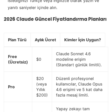
istediğinizi Türkçe veya İngilizce olarak yazın ve
yanıtı saniyeler içinde alın.
2026 Claude Güncel Fiyatlandırma Planları
Plan Türü
Aylık Ücret
Kimler İçin Uygun?
Claude Sonnet 4.6
Free
$0
modeline erişim
(Ücretsiz)
(Standart günlük limitli).
$20
Düzenli profesyonel
(veya
kullanıcılar, Claude Opus
Pro
Yıllık
4.6 erişimi ve 5 kat daha
$200)
fazla mesaj limiti.
Yapay zekayı tam