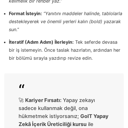
kelimelik bir rehber yaz.”
Format İsteyin:
“Yanıtını maddeler halinde, tablolarla
destekleyerek ve önemli yerleri kalın (bold) yazarak
sun.”
İteratif (Adım Adım) İlerleyin:
Tek seferde devasa
bir iş istemeyin. Önce taslak hazırlatın, ardından her
bir bölümü sırayla yazdırıp revize edin.
🚀
Kariyer Fırsatı:
Yapay zekayı
sadece kullanmak değil, ona
hükmetmek istiyorsanız;
GoIT Yapay
Zekâ İçerik Üreticiliği kursu
ile