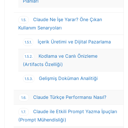
Planları
Claude Ne İşe Yarar? Öne Çıkan
1.5.
Kullanım Senaryoları
İçerik Üretimi ve Dijital Pazarlama
1.5.1.
Kodlama ve Canlı Önizleme
1.5.2.
(Artifacts Özelliği)
Gelişmiş Doküman Analitiği
1.5.3.
Claude Türkçe Performansı Nasıl?
1.6.
Claude ile Etkili Prompt Yazma İpuçları
1.7.
(Prompt Mühendisliği)