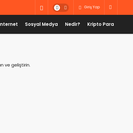
Giriş Yap
İnternet
Sosyal Medya
Nedir?
Kripto Para
n ve geliştirin.