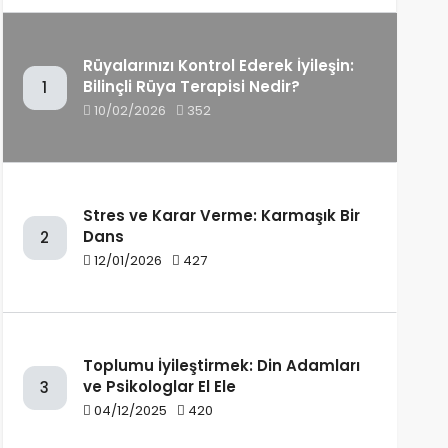
Rüyalarınızı Kontrol Ederek İyileşin:
Bilinçli Rüya Terapisi Nedir?
1
10/02/2026
352
Stres ve Karar Verme: Karmaşık Bir
Dans
2
12/01/2026
427
Toplumu İyileştirmek: Din Adamları
ve Psikologlar El Ele
3
04/12/2025
420