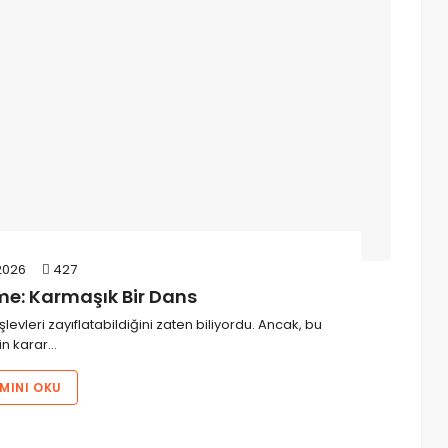
2026
427
me: Karmaşık Bir Dans
işlevleri zayıflatabildiğini zaten biliyordu. Ancak, bu
in karar…
MINI OKU