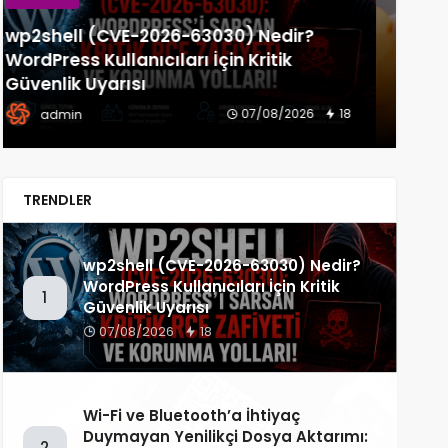
F
Wi-Fi ve Bluetooth’a İhtiyaç Duymayan
Yenilikçi Dosya Aktarımı: Decimen
Yan
Optical Transfer!
Gü
03/08/2026
38
admin
TRENDLER
wp2shell (CVE-2026-63030) Nedir?
WordPress Kullanıcıları İçin Kritik
1
Güvenlik Uyarısı
07/08/2026
18
Wi-Fi ve Bluetooth’a İhtiyaç
Duymayan Yenilikçi Dosya Aktarımı:
2