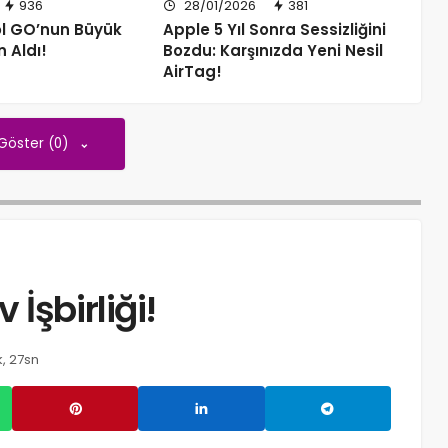
936
28/01/2026
381
ol GO’nun Büyük
Apple 5 Yıl Sonra Sessizliğini
n Aldı!
Bozdu: Karşınızda Yeni Nesil
AirTag!
 Göster (0)
İşbirliği!
, 27sn