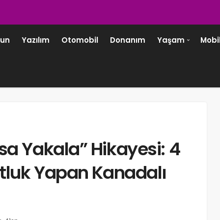
un
Yazılım
Otomobil
Donanım
Yaşam
Mobi
sa Yakala” Hikayesi: 4
otluk Yapan Kanadalı
TEKNOLOJI
Wi-Fi ve Bluetooth’a İhtiyaç Duymayan
Yenilikçi Dosya Aktarımı: Decimen
Optical Transfer!