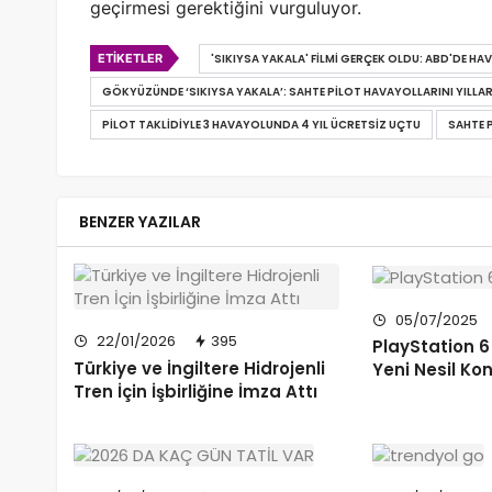
geçirmesi gerektiğini vurguluyor.
ETIKETLER
'SIKIYSA YAKALA' FILMI GERÇEK OLDU: ABD'DE H
GÖKYÜZÜNDE ‘SIKIYSA YAKALA’: SAHTE PILOT HAVAYOLLARINI YILL
PILOT TAKLIDIYLE 3 HAVAYOLUNDA 4 YIL ÜCRETSIZ UÇTU
SAHTE 
BENZER YAZILAR
05/07/2025
22/01/2026
395
PlayStation 6
Türkiye ve İngiltere Hidrojenli
Yeni Nesil Ko
Tren İçin İşbirliğine İmza Attı