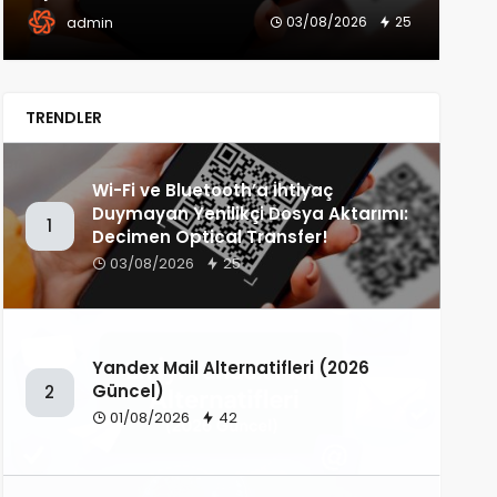
01/08/2026
42
admin
TRENDLER
Wi-Fi ve Bluetooth’a İhtiyaç
Duymayan Yenilikçi Dosya Aktarımı:
1
Decimen Optical Transfer!
03/08/2026
25
Yandex Mail Alternatifleri (2026
Güncel)
2
01/08/2026
42