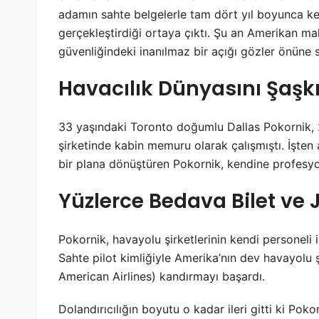
adamın sahte belgelerle tam dört yıl boyunca ke
gerçekleştirdiği ortaya çıktı. Şu an Amerikan m
güvenliğindeki inanılmaz bir açığı gözler önüne s
Havacılık Dünyasını Şaşk
33 yaşındaki Toronto doğumlu Dallas Pokornik, 2
şirketinde kabin memuru olarak çalışmıştı. İşten a
bir plana dönüştüren Pokornik, kendine profesyon
Yüzlerce Bedava Bilet ve
Pokornik, havayolu şirketlerinin kendi personeli iç
Sahte pilot kimliğiyle Amerika’nın dev havayolu 
American Airlines) kandırmayı başardı.
Dolandırıcılığın boyutu o kadar ileri gitti ki P