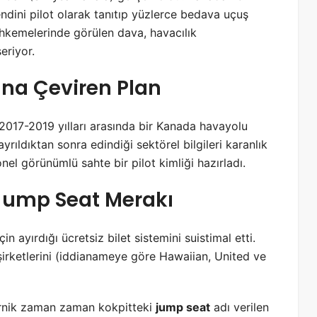
ndini pilot olarak tanıtıp yüzlerce bedava uçuş
ahkemelerinde görülen dava, havacılık
eriyor.
ına Çeviren Plan
017-2019 yılları arasında bir Kanada havayolu
yrıldıktan sonra edindiği sektörel bilgileri karanlık
el görünümlü sahte bir pilot kimliği hazırladı.
 Jump Seat Merakı
in ayırdığı ücretsiz bilet sistemini suistimal etti.
şirketlerini (iddianameye göre Hawaiian, United ve
okornik zaman zaman kokpitteki
jump seat
adı verilen