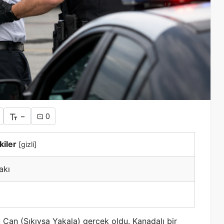
-
0
kiler
[
gizli
]
akı
 Can (Sıkıysa Yakala) gerçek oldu. Kanadalı bir