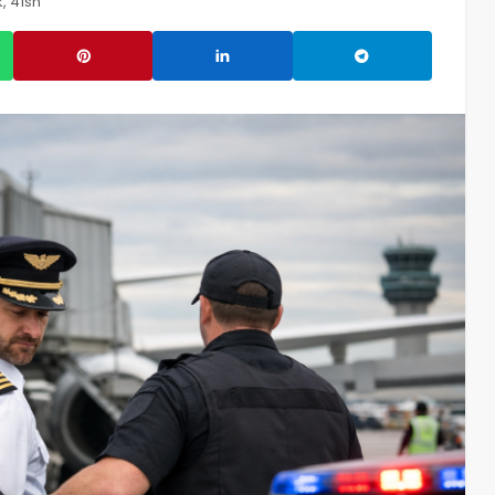
, 41sn
03/08/2026
25
admin