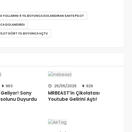
AVA YOLLARINI 4 YIL BOYUNCA DOLANDIRAN SAHTE PILOT
ARCA DOLANDIRDI
PILOT DÖRT YIL BOYUNCA UÇTU
963
25/05/2025
926
 Geliyor! Sony
MRBEAST’in Çikolatası
nsolunu Duyurdu
Youtube Gelirini Aştı!