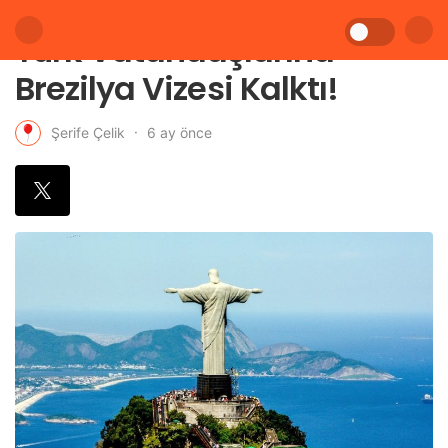
Türk Vatandaşlarına
Brezilya Vizesi Kalktı!
6 ay önce
Şerife Çelik