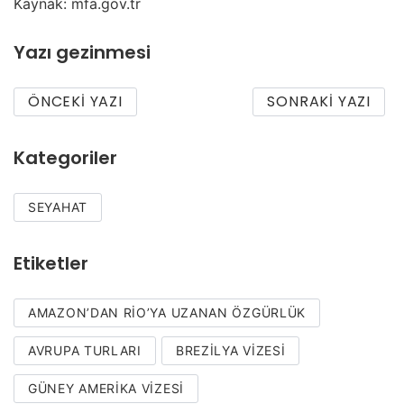
Kaynak: mfa.gov.tr
Yazı gezinmesi
ÖNCEKI YAZI
SONRAKI YAZI
Kategoriler
SEYAHAT
Etiketler
AMAZON’DAN RIO’YA UZANAN ÖZGÜRLÜK
AVRUPA TURLARI
BREZILYA VIZESI
GÜNEY AMERIKA VIZESI