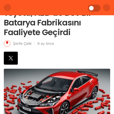
Toyota, ABD’de Dev Bir
Batarya Fabrikasını
Faaliyete Geçirdi
9 ay önce
Şerife Çelik