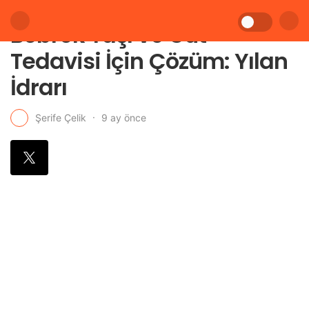
Böbrek Taşı ve Gut
Tedavisi İçin Çözüm: Yılan
İdrarı
9 ay önce
Şerife Çelik