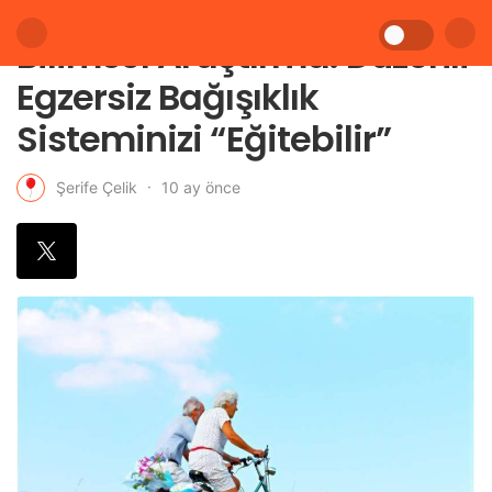
Bilimsel Araştırma: Düzenli
Egzersiz Bağışıklık
Sisteminizi “Eğitebilir”
10 ay önce
Şerife Çelik