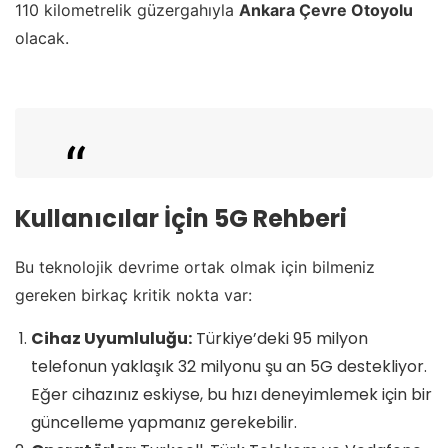
110 kilometrelik güzergahıyla
Ankara Çevre Otoyolu
olacak.
Dijital dönüşüm yolculuğumuzda
Kullanıcılar İçin 5G Rehberi
güçlü altyapımızla kararlılıkla
ilerliyoruz. 🌐
Bu teknolojik devrime ortak olmak için bilmeniz
gereken birkaç kritik nokta var:
1 Nisan’da 5G hızına geçiyoruz. 🚀
Cihaz Uyumluluğu:
Türkiye’deki 95 milyon
telefonun yaklaşık 32 milyonu şu an 5G destekliyor.
Eğer cihazınız eskiyse, bu hızı deneyimlemek için bir
Türkiye’ye hız, geleceğimize güç
güncelleme yapmanız gerekebilir.
katıyoruz. 💪
#TürkiyeHızlanıyor
🇹🇷