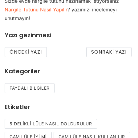
Sizde evde nargile tütünü hazırlamak istiyorsanız
Nargile Tütünü Nasıl Yapılır
? yazımızı incelemeyi
unutmayın!
Yazı gezinmesi
ÖNCEKI YAZI
SONRAKI YAZI
Kategoriler
FAYDALI BILGILER
Etiketler
5 DELIKLI LÜLE NASIL DOLDURULUR
CAM LÜLE IYI MI
CAM LÜLE NASIL KULLANILIR