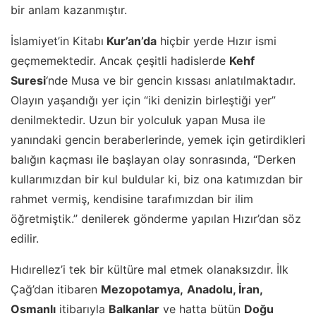
bir anlam kazanmıştır.
İslamiyet’in Kitabı
Kur’an’da
hiçbir yerde Hızır ismi
geçmemektedir. Ancak çeşitli hadislerde
Kehf
Suresi
‘nde Musa ve bir gencin kıssası anlatılmaktadır.
Olayın yaşandığı yer için “iki denizin birleştiği yer”
denilmektedir. Uzun bir yolculuk yapan Musa ile
yanındaki gencin beraberlerinde, yemek için getirdikleri
balığın kaçması ile başlayan olay sonrasında, “Derken
kullarımızdan bir kul buldular ki, biz ona katımızdan bir
rahmet vermiş, kendisine tarafımızdan bir ilim
öğretmiştik.” denilerek gönderme yapılan Hızır’dan söz
edilir.
Hıdırellez’i tek bir kültüre mal etmek olanaksızdır. İlk
Çağ’dan itibaren
Mezopotamya,
Anadolu, İran,
Osmanlı
itibarıyla
Balkanlar
ve hatta bütün
Doğu