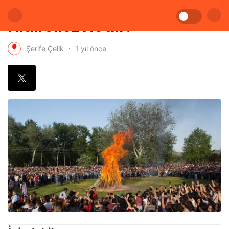
Hıdırellez Nedir?
1 yıl önce
Şerife Çelik