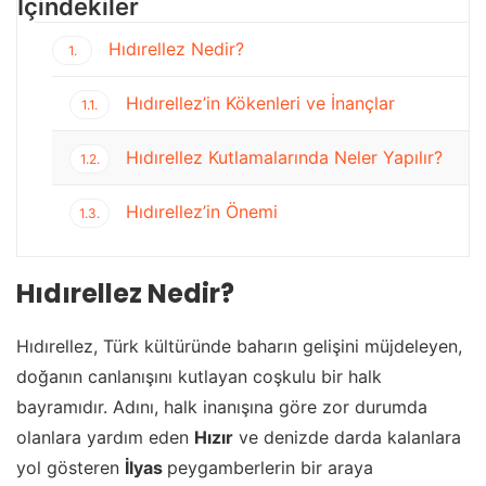
İçindekiler
Hıdırellez Nedir?
1.
Hıdırellez’in Kökenleri ve İnançlar
1.1.
Hıdırellez Kutlamalarında Neler Yapılır?
1.2.
Hıdırellez’in Önemi
1.3.
Hıdırellez Nedir?
Hıdırellez, Türk kültüründe baharın gelişini müjdeleyen,
doğanın canlanışını kutlayan coşkulu bir halk
bayramıdır. Adını, halk inanışına göre zor durumda
olanlara yardım eden
Hızır
ve denizde darda kalanlara
yol gösteren
İlyas
peygamberlerin bir araya