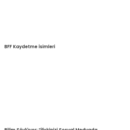
BFF Kaydetme İsimleri
Bilim Söylüyor: “İlişkinizi Sosyal Medyada