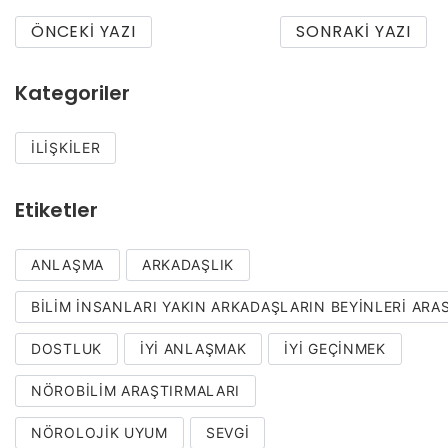
ÖNCEKI YAZI
SONRAKI YAZI
Kategoriler
İLIŞKILER
Etiketler
ANLAŞMA
ARKADAŞLIK
BILIM İNSANLARI YAKIN ARKADAŞLARIN BEYINLERI ARA
DOSTLUK
IYI ANLAŞMAK
IYI GEÇINMEK
NÖROBILIM ARAŞTIRMALARI
NÖROLOJIK UYUM
SEVGI