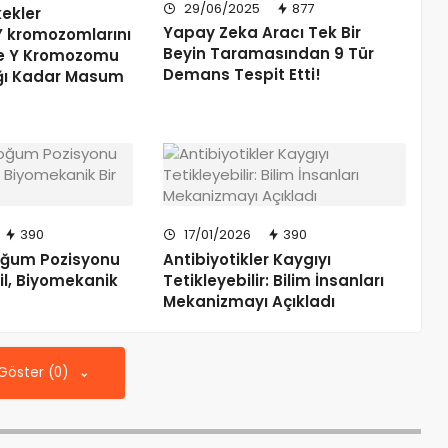
29/06/2025
877
kekler
Yapay Zeka Aracı Tek Bir
Y kromozomlarını
Beyin Taramasından 9 Tür
ve Y Kromozomu
Demans Tespit Etti!
ığı Kadar Masum
390
17/01/2026
390
Doğum Pozisyonu
Antibiyotikler Kaygıyı
ğil, Biyomekanik
Tetikleyebilir: Bilim İnsanları
!
Mekanizmayı Açıkladı
 Göster (0)