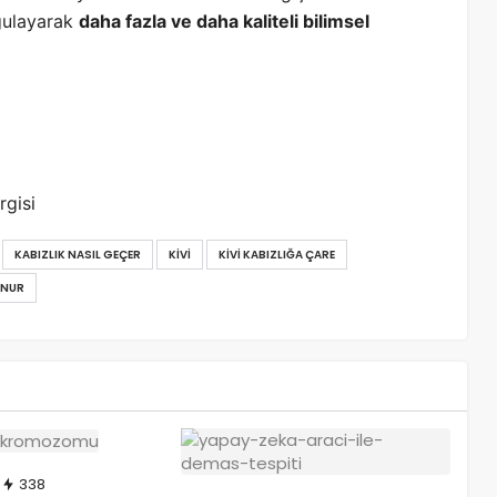
rgulayarak
daha fazla ve daha kaliteli bilimsel
rgisi
KABIZLIK NASIL GEÇER
KIVI
KIVI KABIZLIĞA ÇARE
UNUR
338