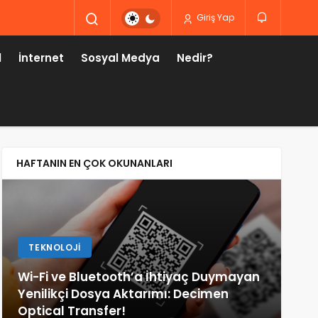
Giriş Yap
l
İnternet
Sosyal Medya
Nedir?
HAFTANIN EN ÇOK OKUNANLARI
TEKNOLOJI
F
Wi-Fi ve Bluetooth’a İhtiyaç Duymayan
Yenilikçi Dosya Aktarımı: Decimen
Yan
Optical Transfer!
Gü