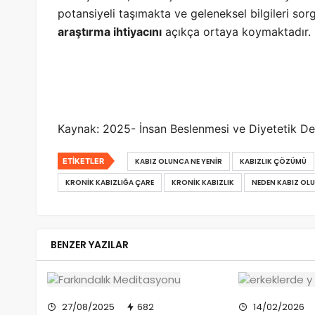
potansiyeli taşımakta ve geleneksel bilgileri so
araştırma ihtiyacını
açıkça ortaya koymaktadır.
Kaynak: 2025-
İnsan Beslenmesi ve Diyetetik De
ETIKETLER
KABIZ OLUNCA NE YENIR
KABIZLIK ÇÖZÜMÜ
KRONIK KABIZLIĞA ÇARE
KRONIK KABIZLIK
NEDEN KABIZ OL
BENZER YAZILAR
27/08/2025
682
14/02/2026