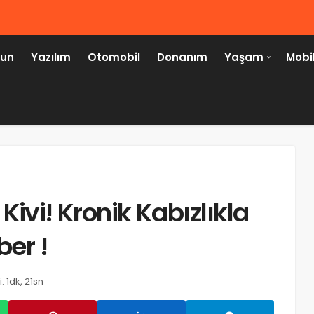
un
Yazılım
Otomobil
Donanım
Yaşam
Mobi
, Kivi! Kronik Kabızlıkla
er !
HABER
wp2shell (CVE-2026-63030) Nedir?
 1dk, 21sn
WordPress Kullanıcıları İçin Kritik
Güvenlik Uyarısı