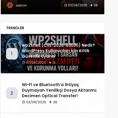
03/08/2026
38
admin
TRENDLER
wp2shell (CVE-2026-63030) Nedir?
WordPress Kullanıcıları İçin Kritik
1
Güvenlik Uyarısı
07/08/2026
19
Wi-Fi ve Bluetooth’a İhtiyaç
Duymayan Yenilikçi Dosya Aktarımı:
2
Decimen Optical Transfer!
03/08/2026
38