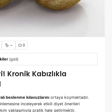
-
0
kiler
[
gizli
]
ivi! Kronik Kabızlıkla
!
yalı beslenme kılavuzlarını
ortaya koymaktadır.
nlemesine inceleyerek etkili diyet önerileri
bakım yaklaşımıyla pratik hale getirmektir.