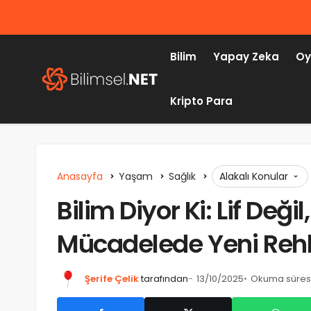
Bilim
Yapay Zeka
Oy
Kripto Para
Anasayfa
Yaşam
Sağlık
Alakalı Konular
Bilim Diyor Ki: Lif Değil
Mücadelede Yeni Rehb
Şerife Çelik
tarafından
13/10/2025
Okuma süresi: