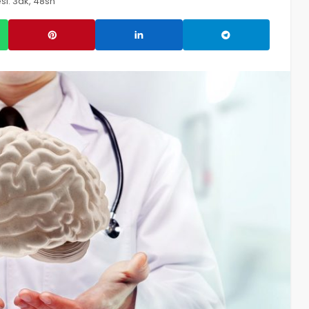
i: 3dk, 48sn
07/08/2026
2
admin