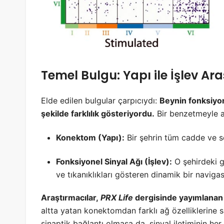
Temel Bulgu: Yapı ile İşlev Ar
Elde edilen bulgular çarpıcıydı:
Beynin fonksiyo
şekilde farklılık gösteriyordu.
Bir benzetmeyle a
Konektom (Yapı):
Bir şehrin tüm cadde ve so
Fonksiyonel Sinyal Ağı (İşlev):
O şehirdeki ge
ve tıkanıklıkları gösteren dinamik bir naviga
Araştırmacılar,
PRX Life
dergisinde yayımlanan
altta yatan konektomdan farklı ağ özelliklerine 
sinaptik bağlantı olmasa da, sinyal iletiminin he