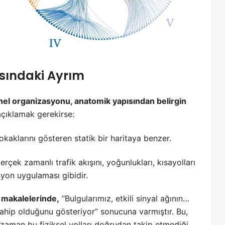
asındaki Ayrım
nel organizasyonu, anatomik yapısından belirgin
çıklamak gerekirse:
kaklarını gösteren statik bir haritaya benzer.
rçek zamanlı trafik akışını, yoğunlukları, kısayolları
syon uygulaması gibidir.
 makalelerinde,
“Bulgularımız, etkili sinyal ağının…
sahip olduğunu gösteriyor” sonucuna varmıştır. Bu,
r zaman bu fiziksel yolları doğrudan takip etmediği