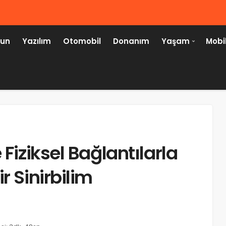
un
Yazılım
Otomobil
Donanım
Yaşam
Mobi
 Fiziksel Bağlantılarla
r Sinirbilim
HABER
wp2shell (CVE-2026-63030) Nedir?
WordPress Kullanıcıları İçin Kritik
Güvenlik Uyarısı