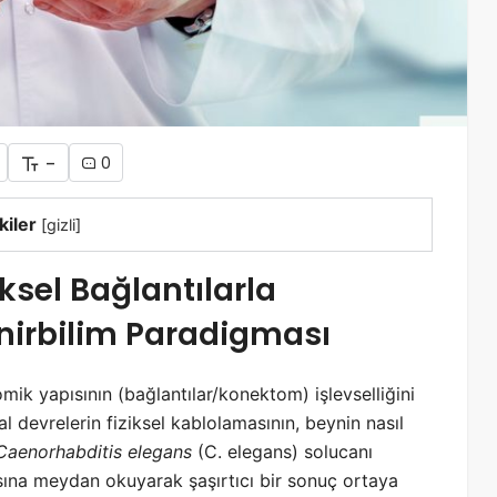
-
0
kiler
[
gizli
]
iksel Bağlantılarla
inirbilim Paradigması
omik yapısının (bağlantılar/konektom) işlevselliğini
l devrelerin fiziksel kablolamasının, beynin nasıl
Caenorhabditis elegans
(C. elegans) solucanı
ısına meydan okuyarak şaşırtıcı bir sonuç ortaya