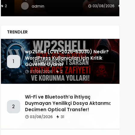
03/08/2026
31
admin
TRENDLER
wp2shell (CVE-2026-63030) Nedir?
WordPress Kullanıcıları İçin Kritik
1
Güvenlik Uyarısı
07/08/2026
2
Wi-Fi ve Bluetooth’a İhtiyaç
Duymayan Yenilikçi Dosya Aktarımı:
2
Decimen Optical Transfer!
03/08/2026
31