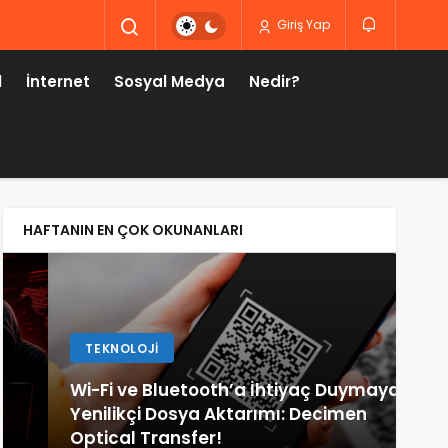
Giriş Yap
l
İnternet
Sosyal Medya
Nedir?
HAFTANIN EN ÇOK OKUNANLARI
TEKNOLOJI
F
Wi-Fi ve Bluetooth’a İhtiyaç Duymayan
Yenilikçi Dosya Aktarımı: Decimen
Yan
Optical Transfer!
Gü