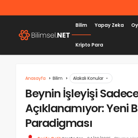
Bilim
Yapay Zeka
Oy
Kripto Para
Anasayfa
Bilim
Alakalı Konular
Beynin İşleyişi Sadece
Açıklanamıyor: Yeni Bi
Paradigması