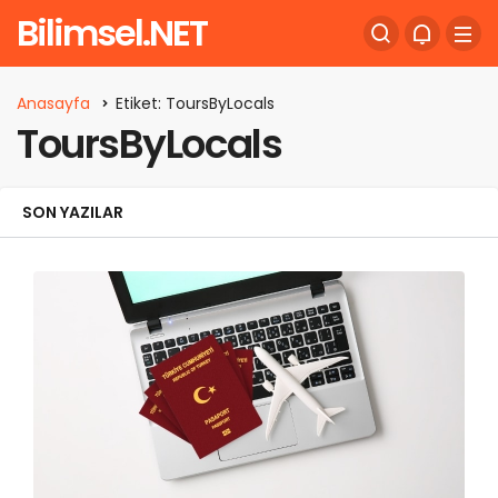
Bilimsel.NET
Anasayfa
Etiket: ToursByLocals
ToursByLocals
SON YAZILAR