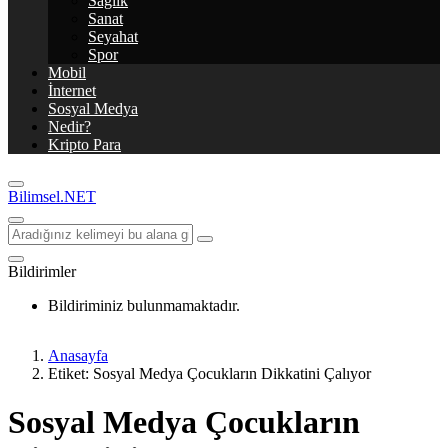
Sağlık
Sanat
Seyahat
Spor
Mobil
İnternet
Sosyal Medya
Nedir?
Kripto Para
Bilimsel.NET
Bildirimler
Bildiriminiz bulunmamaktadır.
Anasayfa
Etiket: Sosyal Medya Çocukların Dikkatini Çalıyor
Sosyal Medya Çocukların