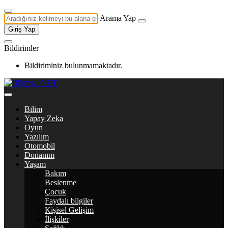
Arama Yap
Giriş Yap
Bildirimler
Bildiriminiz bulunmamaktadır.
Bilim
Yapay Zeka
Oyun
Yazılım
Otomobil
Donanım
Yaşam
Bakım
Beslenme
Çocuk
Faydalı bilgiler
Kişisel Gelişim
İlişkiler