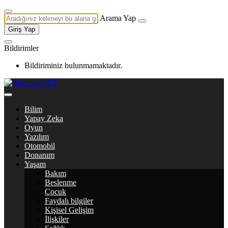
Arama Yap
Giriş Yap
Bildirimler
Bildiriminiz bulunmamaktadır.
Bilim
Yapay Zeka
Oyun
Yazılım
Otomobil
Donanım
Yaşam
Bakım
Beslenme
Çocuk
Faydalı bilgiler
Kişisel Gelişim
İlişkiler