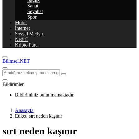
Sağlık
Sanat
Seyahat
Spor
Mobil
İnternet
Sosyal Medya
Nedir?
Kripto Para
Bilimsel.NET
Bildirimler
Bildiriminiz bulunmamaktadır.
Anasayfa
Etiket: sırt neden kaşınır
sırt neden kaşınır