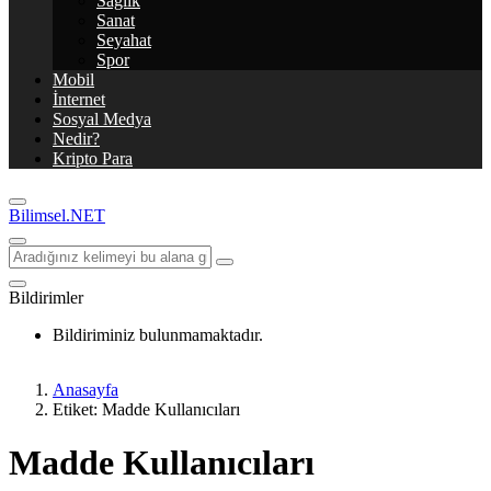
Sağlık
Sanat
Seyahat
Spor
Mobil
İnternet
Sosyal Medya
Nedir?
Kripto Para
Bilimsel.NET
Bildirimler
Bildiriminiz bulunmamaktadır.
Anasayfa
Etiket: Madde Kullanıcıları
Madde Kullanıcıları