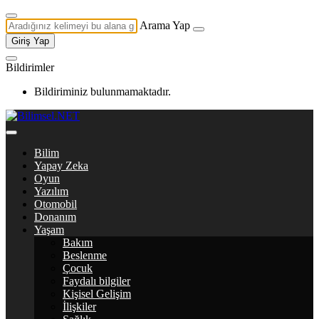
Arama Yap
Giriş Yap
Bildirimler
Bildiriminiz bulunmamaktadır.
Bilim
Yapay Zeka
Oyun
Yazılım
Otomobil
Donanım
Yaşam
Bakım
Beslenme
Çocuk
Faydalı bilgiler
Kişisel Gelişim
İlişkiler