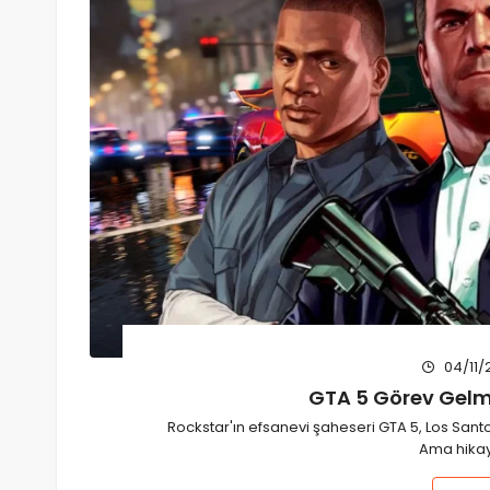
04/11/
GTA 5 Görev Gel
Rockstar'ın efsanevi şaheseri GTA 5, Los Sant
Ama hik