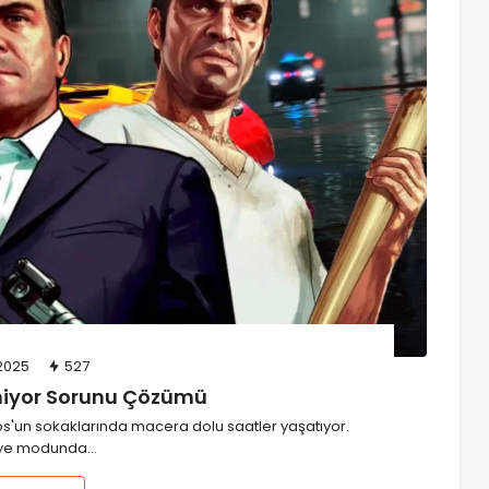
wp2shell (CVE-2026-63030) Nedir?
WordPress Kullanıcıları İçin Kritik
Güvenlik Uyarısı
07/08/2026
18
admin
2025
527
miyor Sorunu Çözümü
os'un sokaklarında macera dolu saatler yaşatıyor.
aye modunda…