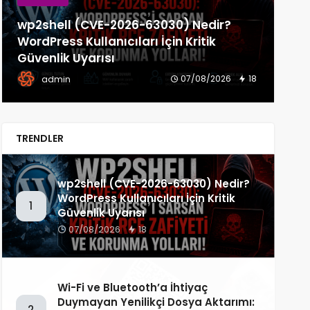
F
Wi-Fi ve Bluetooth’a İhtiyaç Duymayan
Yenilikçi Dosya Aktarımı: Decimen
Yan
Optical Transfer!
Gü
03/08/2026
38
admin
TRENDLER
wp2shell (CVE-2026-63030) Nedir?
WordPress Kullanıcıları İçin Kritik
1
Güvenlik Uyarısı
07/08/2026
18
Wi-Fi ve Bluetooth’a İhtiyaç
Duymayan Yenilikçi Dosya Aktarımı:
2