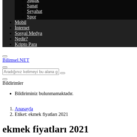
Sağlık
Sanat
Seyahat
Spor
Mobil
İnternet
Sosyal Medya
Nedir?
Kripto Para
Bilimsel.NET
Bildirimler
Bildiriminiz bulunmamaktadır.
Anasayfa
Etiket: ekmek fiyatları 2021
ekmek fiyatları 2021