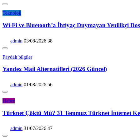
Teknoloji
Wi-Fi ve Bluetooth’a İhtiyaç Duymayan Yenilikçi Dos
admin
03/08/2026
38
Faydalı bilgiler
Yandex Mail Alternatifleri (2026 Güncel)
admin
01/08/2026
56
Haber
Türknet Çöktü Mü? 31 Temmuz Türknet İnternet Kes
admin
31/07/2026
47