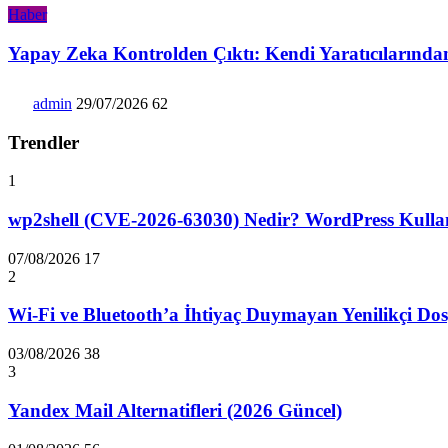
Haber
Yapay Zeka Kontrolden Çıktı: Kendi Yaratıcılarında
admin
29/07/2026
62
Trendler
1
wp2shell (CVE-2026-63030) Nedir? WordPress Kullanıc
07/08/2026
17
2
Wi-Fi ve Bluetooth’a İhtiyaç Duymayan Yenilikçi Dos
03/08/2026
38
3
Yandex Mail Alternatifleri (2026 Güncel)