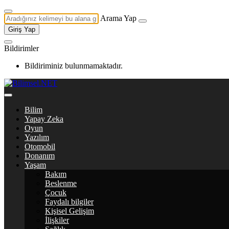
Arama Yap
Giriş Yap
Bildirimler
Bildiriminiz bulunmamaktadır.
Bilim
Yapay Zeka
Oyun
Yazılım
Otomobil
Donanım
Yaşam
Bakım
Beslenme
Çocuk
Faydalı bilgiler
Kişisel Gelişim
İlişkiler