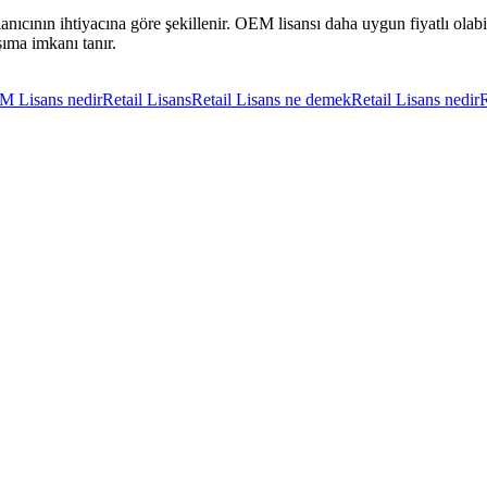
ıcının ihtiyacına göre şekillenir. OEM lisansı daha uygun fiyatlı olabilir
şıma imkanı tanır.
 Lisans nedir
Retail Lisans
Retail Lisans ne demek
Retail Lisans nedir
R