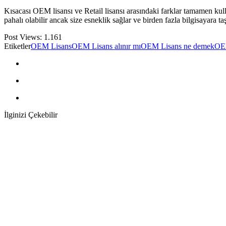
Kısacası OEM lisansı ve Retail lisansı arasındaki farklar tamamen kullan
pahalı olabilir ancak size esneklik sağlar ve birden fazla bilgisayara ta
Post Views:
1.161
Etiketler
OEM Lisans
OEM Lisans alınır mı
OEM Lisans ne demek
OEM
İlginizi Çekebilir