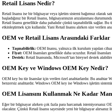
Retail Lisans Nedir?
Retail lisansı ise bir bilgisayar veya işletim sistemi bağımsız olarak sa
başladığınız bir Retail lisansı, bilgisayarınızın arızalanması durumunda
Retail lisansı genellikle daha pahalıdır çünkü taşınabilirlik sağlar. Bu
etkinleştirmek için kullanılır. Yani Retail lisansı alırken size verilen ana
OEM ve Retail Lisans Arasındaki Farklar
Taşınabilirlik:
OEM lisansı, yalnızca ilk kurulum yapılan cihazda 
Fiyat:
OEM lisansları genellikle daha ucuzdur. Retail lisansları 
Destek:
Retail lisansında, Microsoft’tan bireysel destek alabilir
OEM Key ve Windows OEM Key Nedir?
OEM key bu tür lisanslar için verilen özel anahtarlardır. Bu anahtar W
benzersiz anahtardır. Windows OEM key ise Windows işletim sisteminin 
OEM Lisansını Kullanmak Ne Kadar Mant
Eğer bir bilgisayar alırken çok fazla para harcamak istemiyorsanız OEM
olacaktır. Çünkü Retail lisansı sayesinde yeni bir bilgisayar alırsanız li