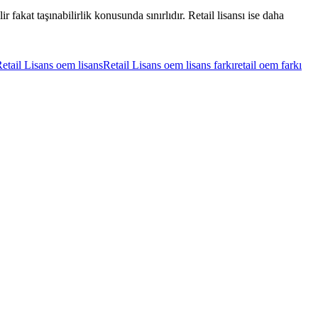
 fakat taşınabilirlik konusunda sınırlıdır. Retail lisansı ise daha
etail Lisans oem lisans
Retail Lisans oem lisans farkı
retail oem farkı