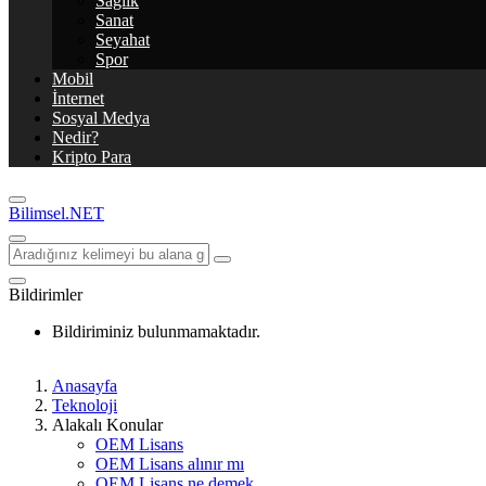
Sağlık
Sanat
Seyahat
Spor
Mobil
İnternet
Sosyal Medya
Nedir?
Kripto Para
Bilimsel.NET
Bildirimler
Bildiriminiz bulunmamaktadır.
Anasayfa
Teknoloji
Alakalı Konular
OEM Lisans
OEM Lisans alınır mı
OEM Lisans ne demek