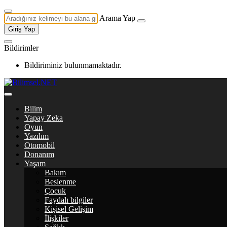
Arama Yap
Giriş Yap
Bildirimler
Bildiriminiz bulunmamaktadır.
Bilim
Yapay Zeka
Oyun
Yazılım
Otomobil
Donanım
Yaşam
Bakım
Beslenme
Çocuk
Faydalı bilgiler
Kişisel Gelişim
İlişkiler