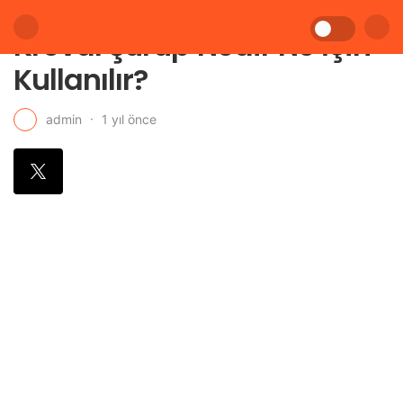
Kreval Şurup Nedir Ne İçin
Kullanılır?
1 yıl önce
admin