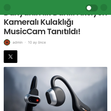
Dünyanın İlk Dahili Aksiyon
Kameralı Kulaklığı
MusicCam Tanıtıldı!
10 ay önce
admin