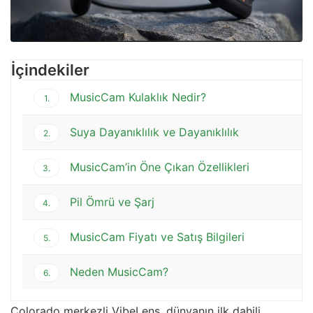
İçindekiler
MusicCam Kulaklık Nedir?
1.
Suya Dayanıklılık ve Dayanıklılık
2.
MusicCam’in Öne Çıkan Özellikleri
3.
Pil Ömrü ve Şarj
4.
MusicCam Fiyatı ve Satış Bilgileri
5.
Neden MusicCam?
6.
Colorado merkezli VibeLens, dünyanın ilk dahili