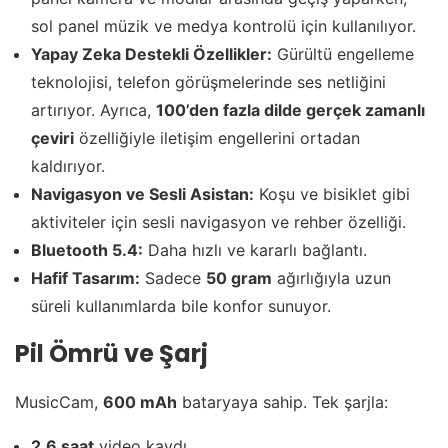
sol panel müzik ve medya kontrolü için kullanılıyor.
Yapay Zeka Destekli Özellikler:
Gürültü engelleme
teknolojisi, telefon görüşmelerinde ses netliğini
artırıyor. Ayrıca,
100’den fazla dilde gerçek zamanlı
çeviri
özelliğiyle iletişim engellerini ortadan
kaldırıyor.
Navigasyon ve Sesli Asistan:
Koşu ve bisiklet gibi
aktiviteler için sesli navigasyon ve rehber özelliği.
Bluetooth 5.4:
Daha hızlı ve kararlı bağlantı.
Hafif Tasarım:
Sadece
50 gram
ağırlığıyla uzun
süreli kullanımlarda bile konfor sunuyor.
Pil Ömrü ve Şarj
MusicCam,
600 mAh
bataryaya sahip. Tek şarjla:
2,6 saat
video kaydı,