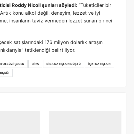
ticisi Roddy Nicoll şunları söyledi:
“Tüketiciler bir
Artık konu alkol değil, deneyim, lezzet ve iyi
me, insanların taviz vermeden lezzet sunan birinci
çecek satışlarındaki 176 milyon dolarlık artışın
lıklarıyla” tetiklendiği belirtiliyor.
LKOLSÜZ IÇECEK
BIRA
BIRA SATIŞLARI DÜŞTÜ
IÇKI SATIŞLARI
KUŞAĞI