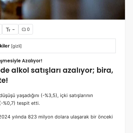
-
0
kiler
[
gizli
]
işmesiyle Azalıyor!
e alkol satışları azalıyor; bira,
te!
üşüşü yaşadığını (-%3,5), içki satışlarının
-%0,7) tespit etti.
2024 yılında 823 milyon dolara ulaşarak bir önceki