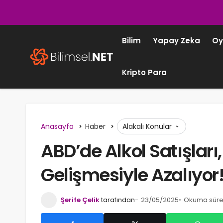
Bilim
Yapay Zeka
Oy
Kripto Para
Anasayfa
Haber
Alakalı Konular
ABD’de Alkol Satışları,
Gelişmesiyle Azalıyor
Şerife Çelik
tarafından
23/05/2025
Okuma süres