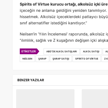
Spirits of Virtue kurucu ortağı, alkolsüz içki üre
içeceğin ne anlama geldiğini yeniden tanımlıyor. 
hissetmek. Alkolsüz içeceklerdeki patlayıcı büyü
sınıf alternatifler istediğini kanıtlıyor.”
Neilsen’in ‘Yılın İncelemesi’ raporunda, alkolsüz i
“ılımlılık, sağlık ve Z kuşağının değişen içki alışkan
ETIKETLER
ABD'DE ALKOL SATIŞLARI
ALKOL SATIŞI
A
NEILSEN
ŞARAP
ŞARAP SATIŞI
SPIRITS OF VIRTUE
Z 
BENZER YAZILAR