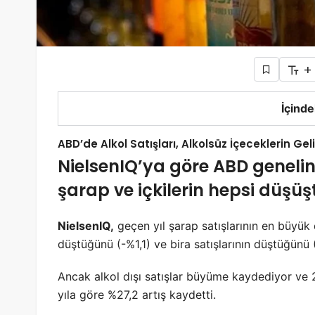
+
İçinde
ABD’de Alkol Satışları, Alkolsüz İçeceklerin Gel
NielsenIQ’ya göre ABD genelind
şarap ve içkilerin hepsi düşüş
NielsenIQ,
geçen yıl şarap satışlarının en büyük d
düştüğünü (-%1,1) ve bira satışlarının düştüğünü (
Ancak alkol dışı satışlar büyüme kaydediyor ve 
yıla göre %27,2 artış kaydetti.