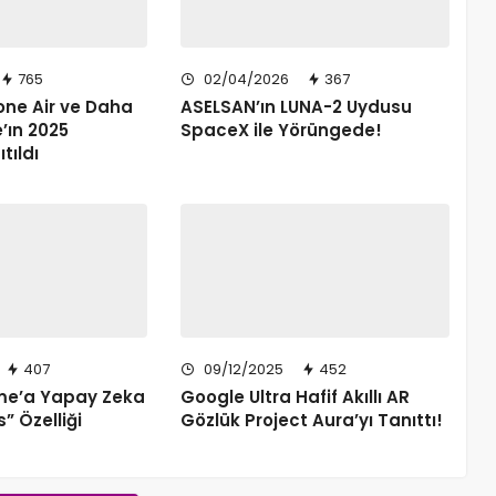
765
02/04/2026
367
hone Air ve Daha
ASELSAN’ın LUNA-2 Uydusu
e’ın 2025
SpaceX ile Yörüngede!
ıtıldı
407
09/12/2025
452
me’a Yapay Zeka
Google Ultra Hafif Akıllı AR
s” Özelliği
Gözlük Project Aura’yı Tanıttı!