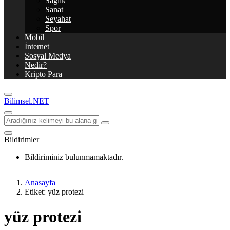
Sağlık
Sanat
Seyahat
Spor
Mobil
İnternet
Sosyal Medya
Nedir?
Kripto Para
Bilimsel.NET
Bildirimler
Bildiriminiz bulunmamaktadır.
Anasayfa
Etiket: yüz protezi
yüz protezi