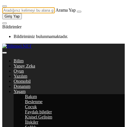
Arama Yap
Giriş Yap
Bildirimler
Bildiriminiz bulunmamaktadır.
Bilim
Yapay Zeka
Oyun
Yazılım
Otomobil
Donanım
Yaşam
Bakım
Beslenme
Çocuk
Faydalı bilgiler
Kişisel Gelişim
İlişkiler