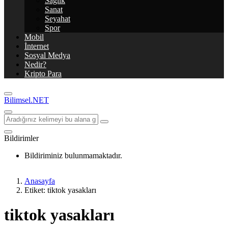
Sağlık
Sanat
Seyahat
Spor
Mobil
İnternet
Sosyal Medya
Nedir?
Kripto Para
Bilimsel.NET
Bildirimler
Bildiriminiz bulunmamaktadır.
Anasayfa
Etiket: tiktok yasakları
tiktok yasakları