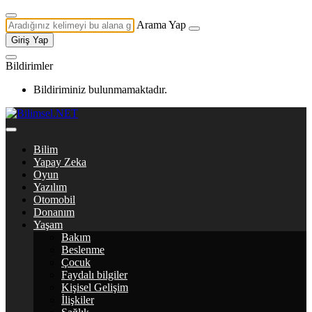
Arama Yap
Giriş Yap
Bildirimler
Bildiriminiz bulunmamaktadır.
Bilim
Yapay Zeka
Oyun
Yazılım
Otomobil
Donanım
Yaşam
Bakım
Beslenme
Çocuk
Faydalı bilgiler
Kişisel Gelişim
İlişkiler