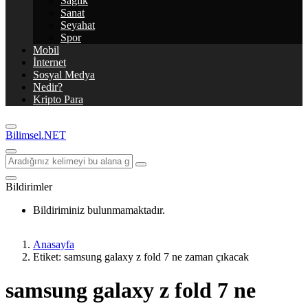
Sağlık
Sanat
Seyahat
Spor
Mobil
İnternet
Sosyal Medya
Nedir?
Kripto Para
Bilimsel.NET
Bildirimler
Bildiriminiz bulunmamaktadır.
Anasayfa
Etiket: samsung galaxy z fold 7 ne zaman çıkacak
samsung galaxy z fold 7 ne