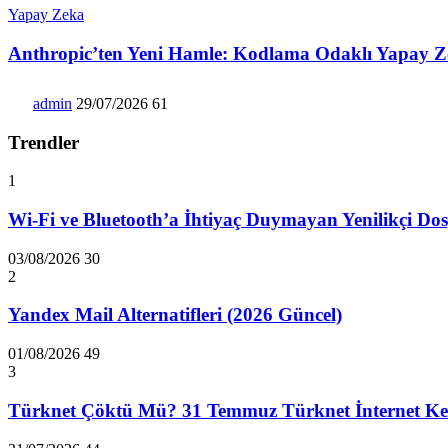
Yapay Zeka
Anthropic’ten Yeni Hamle: Kodlama Odaklı Yapay Z
admin
29/07/2026
61
Trendler
1
Wi-Fi ve Bluetooth’a İhtiyaç Duymayan Yenilikçi Dos
03/08/2026
30
2
Yandex Mail Alternatifleri (2026 Güncel)
01/08/2026
49
3
Türknet Çöktü Mü? 31 Temmuz Türknet İnternet Kes