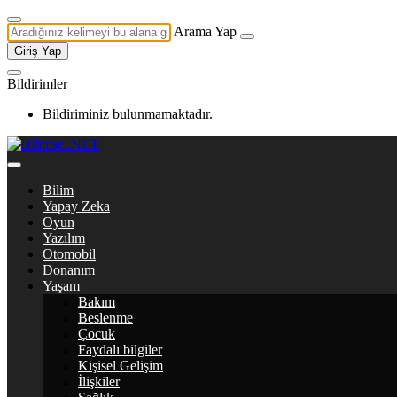
Arama Yap
Giriş Yap
Bildirimler
Bildiriminiz bulunmamaktadır.
Bilim
Yapay Zeka
Oyun
Yazılım
Otomobil
Donanım
Yaşam
Bakım
Beslenme
Çocuk
Faydalı bilgiler
Kişisel Gelişim
İlişkiler