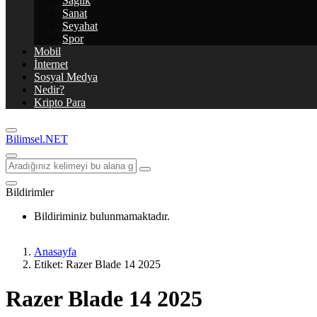
Sağlık
Sanat
Seyahat
Spor
Mobil
İnternet
Sosyal Medya
Nedir?
Kripto Para
Bilimsel.NET
Bildirimler
Bildiriminiz bulunmamaktadır.
Anasayfa
Etiket: Razer Blade 14 2025
Razer Blade 14 2025