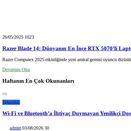
26/05/2025
1023
Razer Blade 14: Dünyanın En İnce RTX 5070’li Lapto
Razer Computex 2025 etkinliğinde yeni amiral gemisi oyuncu dizüstü
Devamını Oku
Haftanın En Çok Okunanları
Teknoloji
Wi-Fi ve Bluetooth’a İhtiyaç Duymayan Yenilikçi Dos
admin
03/08/2026
30