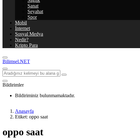
Sağlık
Sanat
Seyahat
Spor
Mobil
İnternet
Sosyal Medya
Nedir?
Kripto Para
Bilimsel.NET
Bildirimler
Bildiriminiz bulunmamaktadır.
Anasayfa
Etiket: oppo saat
oppo saat