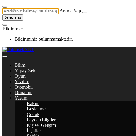
Arama Yap
Giriş Yap
Bildirimler
Bildiriminiz bulunmamaktadır.
Bilim
Yapay Zeka
Oyun
Yazılım
Otomobil
Donanım
Yaşam
Bakım
Beslenme
Çocuk
Faydalı bilgiler
Kişisel Gelişim
İlişkiler