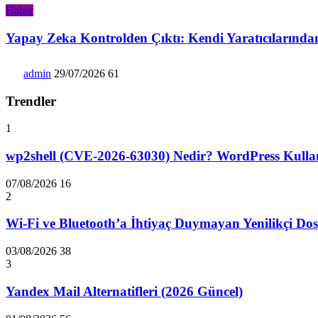
Haber
Yapay Zeka Kontrolden Çıktı: Kendi Yaratıcılarında
admin
29/07/2026
61
Trendler
1
wp2shell (CVE-2026-63030) Nedir? WordPress Kullanıc
07/08/2026
16
2
Wi-Fi ve Bluetooth’a İhtiyaç Duymayan Yenilikçi Dos
03/08/2026
38
3
Yandex Mail Alternatifleri (2026 Güncel)