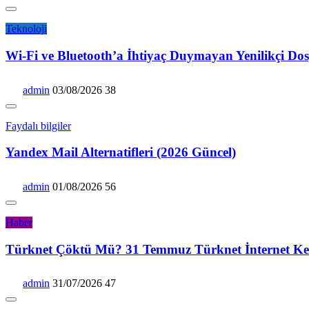
Teknoloji
Wi-Fi ve Bluetooth’a İhtiyaç Duymayan Yenilikçi Dos
admin
03/08/2026
38
Faydalı bilgiler
Yandex Mail Alternatifleri (2026 Güncel)
admin
01/08/2026
56
Haber
Türknet Çöktü Mü? 31 Temmuz Türknet İnternet Kes
admin
31/07/2026
47