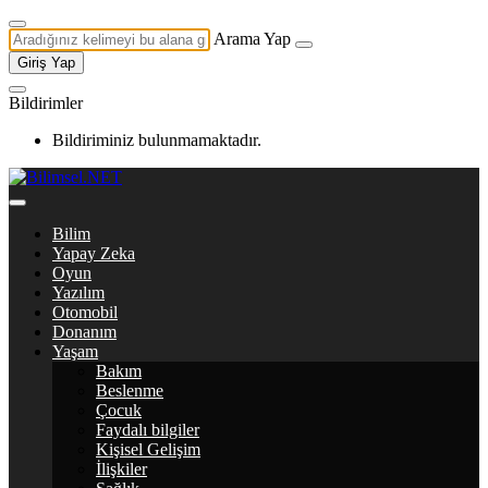
Arama Yap
Giriş Yap
Bildirimler
Bildiriminiz bulunmamaktadır.
Bilim
Yapay Zeka
Oyun
Yazılım
Otomobil
Donanım
Yaşam
Bakım
Beslenme
Çocuk
Faydalı bilgiler
Kişisel Gelişim
İlişkiler