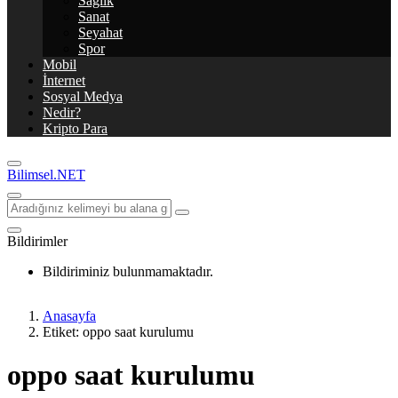
Sağlık
Sanat
Seyahat
Spor
Mobil
İnternet
Sosyal Medya
Nedir?
Kripto Para
Bilimsel.NET
Bildirimler
Bildiriminiz bulunmamaktadır.
Anasayfa
Etiket: oppo saat kurulumu
oppo saat kurulumu