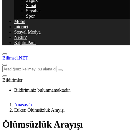
Sağlık
Sanat
Seyahat
Spor
Mobil
İnternet
Sosyal Medya
Nedir?
Kripto Para
Bilimsel.NET
Bildirimler
Bildiriminiz bulunmamaktadır.
Anasayfa
Etiket: Ölümsüzlük Arayışı
Ölümsüzlük Arayışı