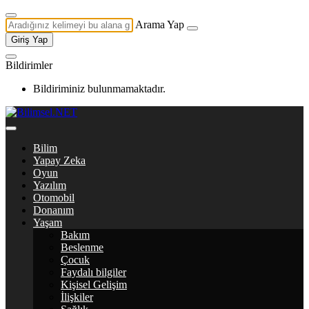
Arama Yap
Giriş Yap
Bildirimler
Bildiriminiz bulunmamaktadır.
Bilim
Yapay Zeka
Oyun
Yazılım
Otomobil
Donanım
Yaşam
Bakım
Beslenme
Çocuk
Faydalı bilgiler
Kişisel Gelişim
İlişkiler