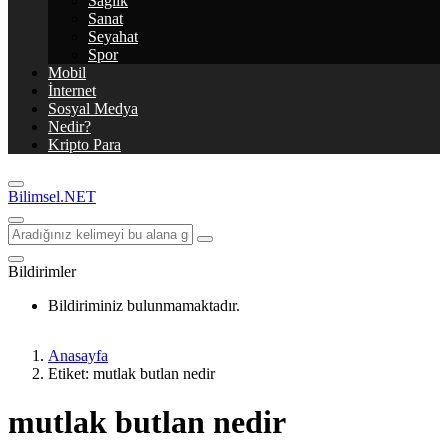
Sağlık
Sanat
Seyahat
Spor
Mobil
İnternet
Sosyal Medya
Nedir?
Kripto Para
Bilimsel.NET
Bildirimler
Bildiriminiz bulunmamaktadır.
Anasayfa
Etiket: mutlak butlan nedir
mutlak butlan nedir