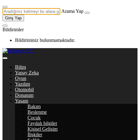
Arama Yap
Giriş Yap
Bildirimler
Bildiriminiz bulunmamaktadır.
Bilim
Yapay Zeka
Oyun
Yazılım
Otomobil
Donanım
Yaşam
Bakım
Beslenme
Çocuk
Faydalı bilgiler
Kişisel Gelişim
İlişkiler