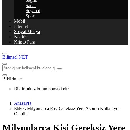
Sağlık
Sanat
Seyahat
Spor
Mobil
İnternet
Sosyal Medya
Nedir?
Kripto Para
Bilimsel.NET
Bildirimler
Bildiriminiz bulunmamaktadır.
Anasayfa
Etiket: Milyonlarca Kişi Gereksiz Yere Aspirin Kullanıyor
Olabilir
Milyonlarca Kişi Gereksiz Yere