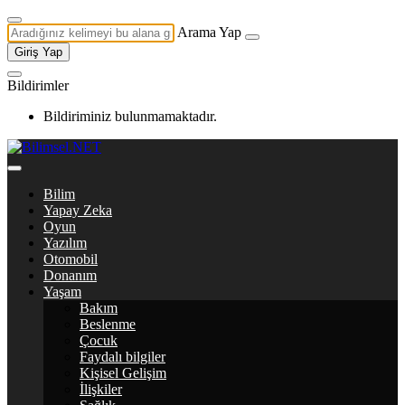
Arama Yap
Giriş Yap
Bildirimler
Bildiriminiz bulunmamaktadır.
Bilim
Yapay Zeka
Oyun
Yazılım
Otomobil
Donanım
Yaşam
Bakım
Beslenme
Çocuk
Faydalı bilgiler
Kişisel Gelişim
İlişkiler