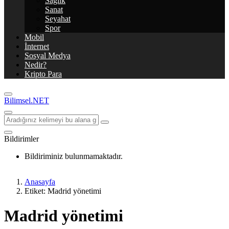
Sağlık
Sanat
Seyahat
Spor
Mobil
İnternet
Sosyal Medya
Nedir?
Kripto Para
Bilimsel.NET
Bildirimler
Bildiriminiz bulunmamaktadır.
Anasayfa
Etiket: Madrid yönetimi
Madrid yönetimi