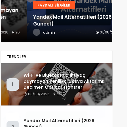
FAYDALI BILGILER
H
Yandex Mail Alternatifleri (2026
Tü
Güncel)
İnt
01/08/2026
44
admin
TRENDLER
Wi-Fi ve Bluetooth’a İhtiyaç
Duymayan Yenilikçi Dosya Aktarımı:
1
Decimen Optical Transfer!
03/08/2026
26
Yandex Mail Alternatifleri (2026
Güncel)
2