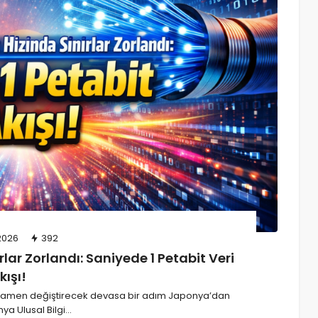
Wi-Fi ve Bluetooth’a İhtiyaç Duymayan
Yenilikçi Dosya Aktarımı: Decimen
Optical Transfer!
03/08/2026
26
admin
2026
392
lar Zorlandı: Saniyede 1 Petabit Veri
kışı!
 tamamen değiştirecek devasa bir adım Japonya’dan
ya Ulusal Bilgi…