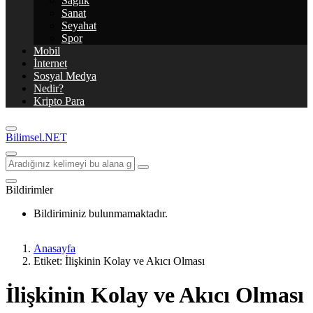
Sağlık
Sanat
Seyahat
Spor
Mobil
İnternet
Sosyal Medya
Nedir?
Kripto Para
Bilimsel.NET
Bildirimler
Bildiriminiz bulunmamaktadır.
Anasayfa
Etiket: İlişkinin Kolay ve Akıcı Olması
İlişkinin Kolay ve Akıcı Olması