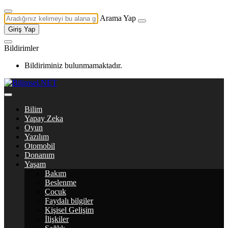
Arama Yap
Giriş Yap
Bildirimler
Bildiriminiz bulunmamaktadır.
Bilim
Yapay Zeka
Oyun
Yazılım
Otomobil
Donanım
Yaşam
Bakım
Beslenme
Çocuk
Faydalı bilgiler
Kişisel Gelişim
İlişkiler