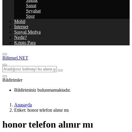
Sağlık
Sanat
Seyahat
Spor
Mobil
İnternet
Sosyal Medya
Nedir?
Kripto Para
Bilimsel.NET
Bildirimler
Bildiriminiz bulunmamaktadır.
Anasayfa
Etiket: honor telefon alınır mı
honor telefon alınır mı