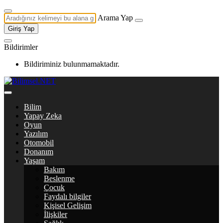
Arama Yap
Giriş Yap
Bildirimler
Bildiriminiz bulunmamaktadır.
Bilim
Yapay Zeka
Oyun
Yazılım
Otomobil
Donanım
Yaşam
Bakım
Beslenme
Çocuk
Faydalı bilgiler
Kişisel Gelişim
İlişkiler