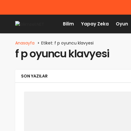
Bilim
Yapay Zeka
Oyun
Anasayfa
Etiket: f p oyuncu klavyesi
f p oyuncu klavyesi
SON YAZILAR