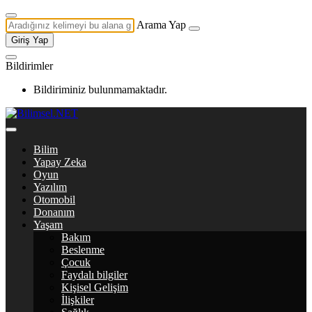
Arama Yap
Giriş Yap
Bildirimler
Bildiriminiz bulunmamaktadır.
Bilim
Yapay Zeka
Oyun
Yazılım
Otomobil
Donanım
Yaşam
Bakım
Beslenme
Çocuk
Faydalı bilgiler
Kişisel Gelişim
İlişkiler