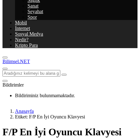
Sağlık
Sanat
Seyahat
Spor
Mobil
İnternet
Sosyal Medya
Nedir?
Kripto Para
Bilimsel.NET
Bildirimler
Bildiriminiz bulunmamaktadır.
Anasayfa
Etiket: F/P En İyi Oyuncu Klavyesi
F/P En İyi Oyuncu Klavyesi