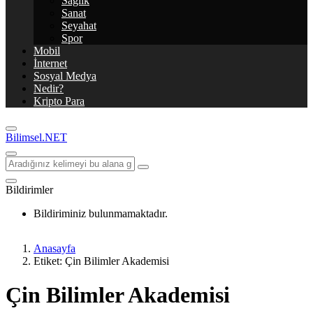
Sağlık
Sanat
Seyahat
Spor
Mobil
İnternet
Sosyal Medya
Nedir?
Kripto Para
Bilimsel.NET
Bildirimler
Bildiriminiz bulunmamaktadır.
Anasayfa
Etiket: Çin Bilimler Akademisi
Çin Bilimler Akademisi