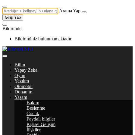
Arama Yap
Giriş Yap
Bildirimler
Bildiriminiz bulunmamaktadır.
Bilim
Yapay Zeka
Oyun
Yazılım
Otomobil
Donanım
Yaşam
Bakım
Beslenme
Çocuk
Faydalı bilgiler
Kişisel Gelişim
İlişkiler