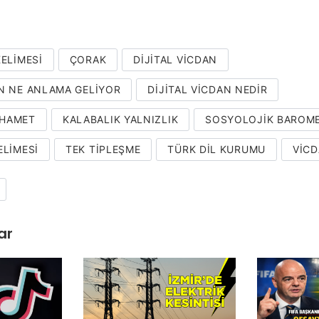
KELIMESI
ÇORAK
DIJITAL VICDAN
AN NE ANLAMA GELIYOR
DIJITAL VICDAN NEDIR
RHAMET
KALABALIK YALNIZLIK
SOSYOLOJIK BAROM
ELIMESI
TEK TIPLEŞME
TÜRK DIL KURUMU
VICD
ar