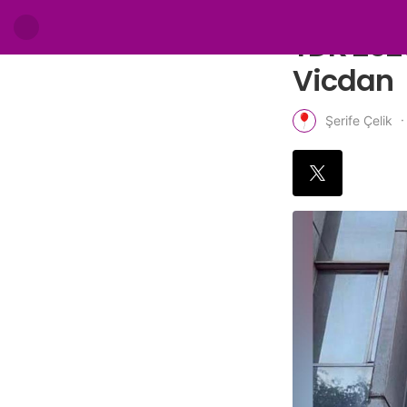
TDK 2025
Vicdan
Şerife Çelik