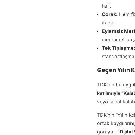
hali.
Çorak:
Hem fiz
ifade.
Eylemsiz Mer
merhamet boş
Tek Tipleşme
standartlaşma 
Geçen Yılın K
TDK’nin bu uygul
katılımıyla “Kalab
veya sanal kalaba
TDK’nin “Yılın Ke
ortak kaygılarını,
görüyor.
“Dijital