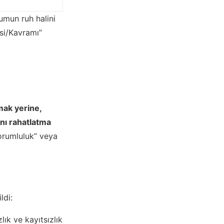
umun ruh halini
esi/Kavramı”
mak yerine,
nı rahatlatma
sorumluluk” veya
ldi:
ık ve kayıtsızlık