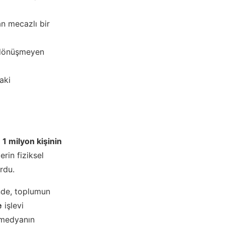
an mecazlı bir
 dönüşmeyen
aki
k
1 milyon kişinin
rin fiziksel
ordu.
inde, toplumun
e
işlevi
l medyanın