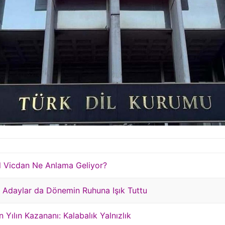
al Vicdan Ne Anlama Geliyor?
 Adaylar da Dönemin Ruhuna Işık Tuttu
Yılın Kazananı: Kalabalık Yalnızlık