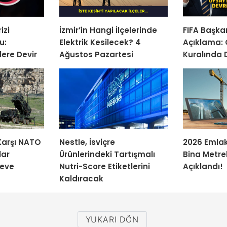
izi
İzmir’in Hangi İlçelerinde
FIFA Başka
u:
Elektrik Kesilecek? 4
Açıklama: 
lere Devir
Ağustos Pazartesi
Kuralında 
 Karşı NATO
Nestle, İsviçre
2026 Emlak 
lar
Ürünlerindeki Tartışmalı
Bina Metre
reve
Nutri-Score Etiketlerini
Açıklandı!
Kaldıracak
YUKARI DÖN