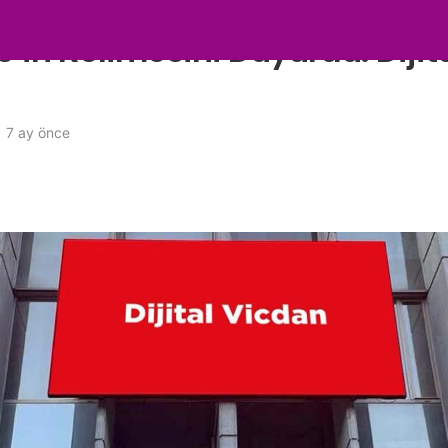
’in Kelimesini Duyurdu: Dijit
7 ay önce