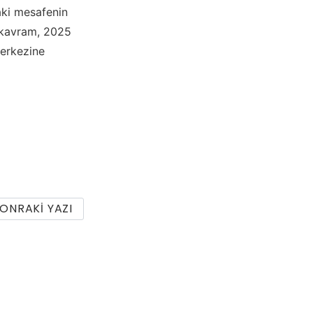
aki mesafenin
u kavram, 2025
merkezine
ONRAKI YAZI