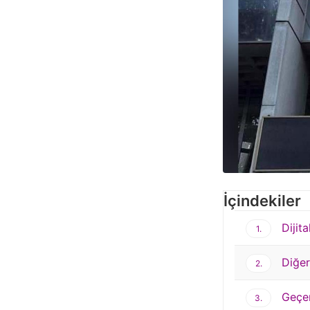
İçindekiler
Dijit
1.
Diğer
2.
Geçen 
3.