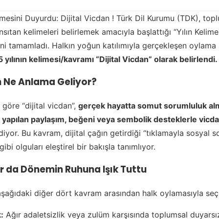
mesini Duyurdu: Dijital Vicdan ! Türk Dil Kurumu (TDK), topl
sıtan kelimeleri belirlemek amacıyla başlattığı “Yılın Kelim
sini tamamladı. Halkın yoğun katılımıyla gerçekleşen oylama
 yılının kelimesi/kavramı “Dijital Vicdan” olarak belirlendi.
an Ne Anlama Geliyor?
göre “dijital vicdan”,
gerçek hayatta somut sorumluluk al
yapılan paylaşım, beğeni veya sembolik desteklerle vicda
iyor. Bu kavram, dijital çağın getirdiği “tıklamayla sosyal 
ibi olguları eleştirel bir bakışla tanımlıyor.
r da Dönemin Ruhuna Işık Tuttu
 aşağıdaki diğer dört kavram arasından halk oylamasıyla seçi
:
Ağır adaletsizlik veya zulüm karşısında toplumsal duyarsızl