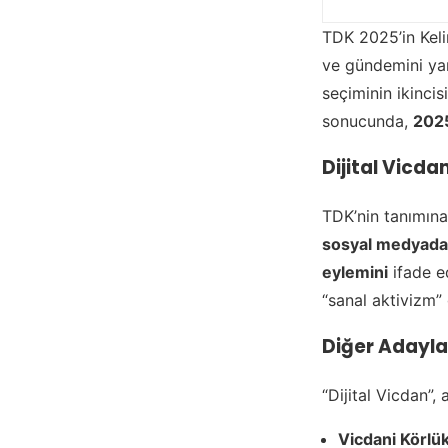
TDK 2025’in Keli
ve gündemini yan
seçiminin ikinci
sonucunda,
2025
Dijital Vicd
TDK’nin tanımına 
sosyal medyada 
eylemini
ifade ed
“sanal aktivizm” g
Diğer Adayla
“Dijital Vicdan”,
Vicdani Körlük