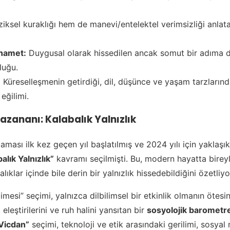
iksel kuraklığı hem de manevi/entelektel verimsizliği anlat
hamet:
Duygusal olarak hissedilen ancak somut bir adıma
luğu.
:
Küreselleşmenin getirdiği, dil, düşünce ve yaşam tarzlarınd
eğilimi.
azananı: Kalabalık Yalnızlık
aması ilk kez geçen yıl başlatılmış ve 2024 yılı için yaklaşı
alık Yalnızlık”
kavramı seçilmişti. Bu, modern hayatta bireyle
lıklar içinde bile derin bir yalnızlık hissedebildiğini özetliy
limesi” seçimi, yalnızca dilbilimsel bir etkinlik olmanın ötes
 eleştirilerini ve ruh halini yansıtan bir
sosyolojik barometr
 Vicdan”
seçimi, teknoloji ve etik arasındaki gerilimi, sosya