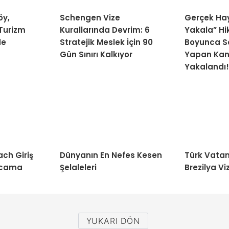
öy,
Schengen Vize
Gerçek Hay
 Turizm
Kurallarında Devrim: 6
Yakala” Hik
de
Stratejik Meslek İçin 90
Boyunca Sa
Gün Sınırı Kalkıyor
Yapan Kan
Yakalandı!
ch Giriş
Dünyanın En Nefes Kesen
Türk Vatan
arcama
Şelaleleri
Brezilya Viz
YUKARI DÖN