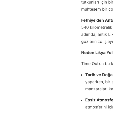
tutkunları için b
muhteşem bir c
Fethiye’den Ant
540 kilometrelik
adımda, antik Lik
gözlerinize işley
Neden Likya Yo
Time Out’un bu k
Tarih ve Doğa 
yaparken, bir 
manzaraları kar
Eşsiz Atmosfe
atmosferini iç