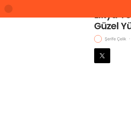
Likya Y
Güzel Yü
Şerife Çelik