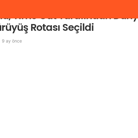
olu, Time Out Tarafından Dün
rüyüş Rotası Seçildi
9 ay önce