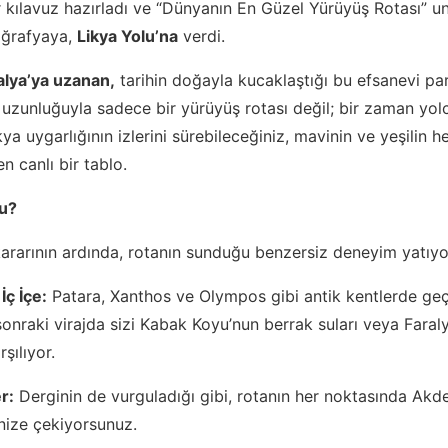
ir kılavuz hazırladı ve “Dünyanın En Güzel Yürüyüş Rotası” u
oğrafyaya,
Likya Yolu’na
verdi.
alya’ya uzanan,
tarihin doğayla kucaklaştığı bu efsanevi par
 uzunluğuyla sadece bir yürüyüş rotası değil; bir zaman yol
ya uygarlığının izlerini sürebileceğiniz, mavinin ve yeşilin h
en canlı bir tablo.
lu?
ararının ardında, rotanın sunduğu benzersiz deneyim yatıyo
İç İçe:
Patara, Xanthos ve Olympos gibi antik kentlerde ge
sonraki virajda sizi Kabak Koyu’nun berrak suları veya Fara
şılıyor.
r:
Derginin de vurguladığı gibi, rotanın her noktasında Akde
inize çekiyorsunuz.