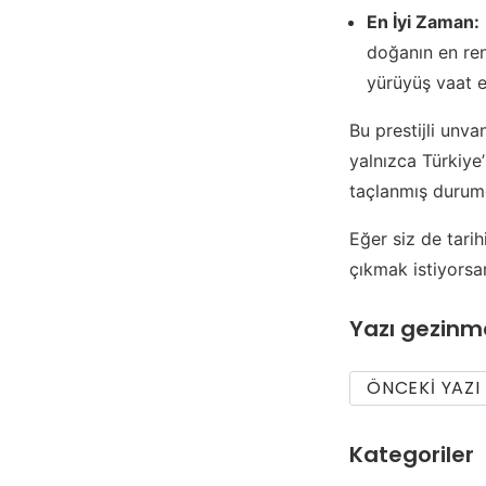
En İyi Zaman:
doğanın en ren
yürüyüş vaat e
Bu prestijli unva
yalnızca Türkiye’
taçlanmış durum
Eğer siz de tarih
çıkmak istiyorsanı
Yazı gezinm
ÖNCEKI YAZI
Kategoriler