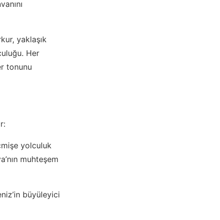
nvanını
kur, yaklaşık
culuğu. Her
er tonunu
r:
çmişe yolculuk
lya’nın muhteşem
niz’in büyüleyici