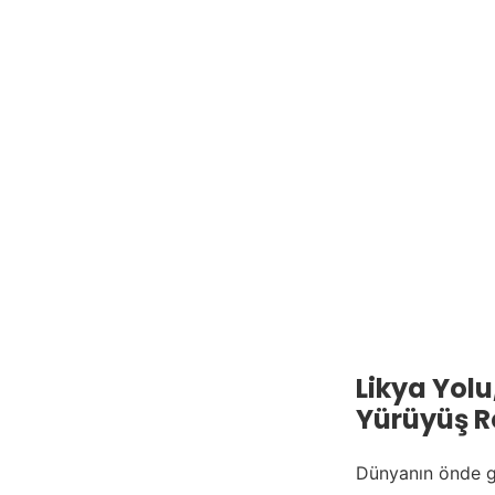
Likya Yol
Yürüyüş Ro
Dünyanın önde g