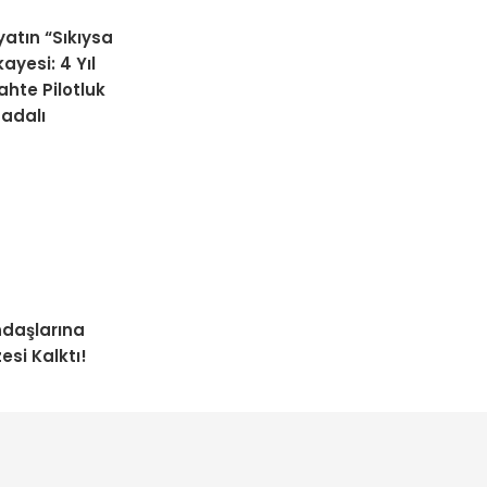
atın “Sıkıysa
ayesi: 4 Yıl
hte Pilotluk
adalı
daşlarına
esi Kalktı!