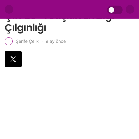
Çin’de “Yetişkin Emziği”
Çılgınlığı
9 ay önce
Şerife Çelik