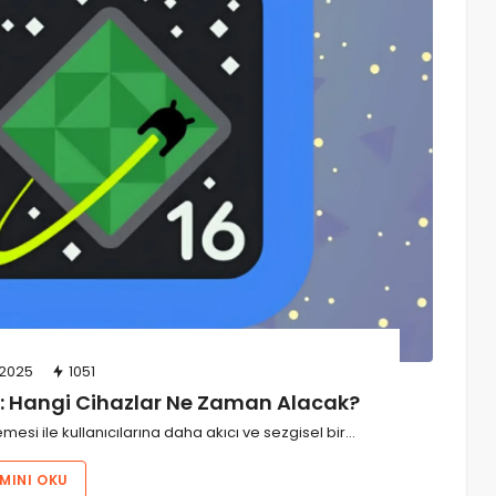
Wi-Fi ve Bluetooth’a İhtiyaç Duymayan
Yenilikçi Dosya Aktarımı: Decimen
Optical Transfer!
03/08/2026
26
admin
2025
1051
: Hangi Cihazlar Ne Zaman Alacak?
esi ile kullanıcılarına daha akıcı ve sezgisel bir…
MINI OKU