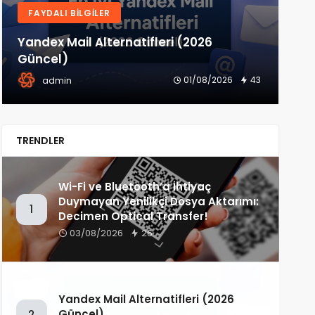
FAYDALI BILGILER
H
Yandex Mail Alternatifleri (2026
Tü
Güncel)
İnt
01/08/2026
43
admin
TRENDLER
Wi-Fi ve Bluetooth’a İhtiyaç
Duymayan Yenilikçi Dosya Aktarımı:
1
Decimen Optical Transfer!
03/08/2026
26
Yandex Mail Alternatifleri (2026
Güncel)
2