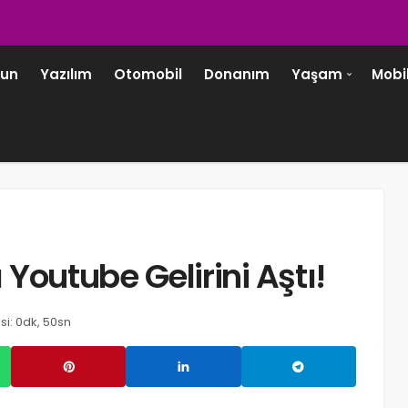
un
Yazılım
Otomobil
Donanım
Yaşam
Mobi
Youtube Gelirini Aştı!
TEKNOLOJI
i: 0dk, 50sn
Wi-Fi ve Bluetooth’a İhtiyaç Duymayan
Yenilikçi Dosya Aktarımı: Decimen
Optical Transfer!