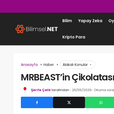
Bilim
Yapay Zeka
Oy
Kripto Para
Anasayfa
Haber
Alakalı Konular
MRBEAST’in Çikolatası 
Şerife Çelik
tarafından
25/05/2025
Okuma süres