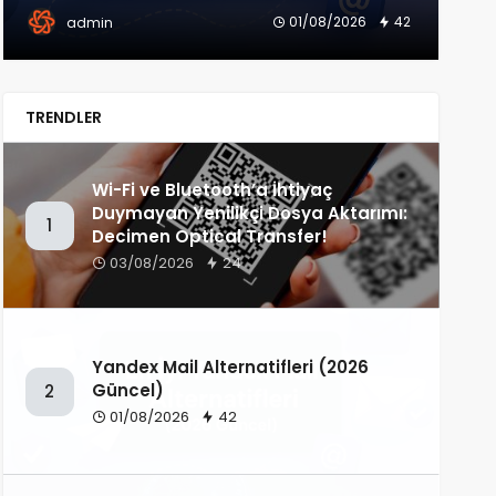
01/08/2026
42
admin
TRENDLER
Wi-Fi ve Bluetooth’a İhtiyaç
Duymayan Yenilikçi Dosya Aktarımı:
1
Decimen Optical Transfer!
03/08/2026
24
Yandex Mail Alternatifleri (2026
Güncel)
2
01/08/2026
42