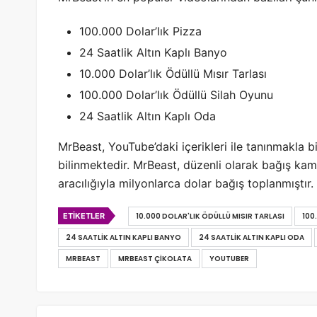
100.000 Dolar’lık Pizza
24 Saatlik Altın Kaplı Banyo
10.000 Dolar’lık Ödüllü Mısır Tarlası
100.000 Dolar’lık Ödüllü Silah Oyunu
24 Saatlik Altın Kaplı Oda
MrBeast, YouTube’daki içerikleri ile tanınmakla b
bilinmektedir. MrBeast, düzenli olarak bağış k
aracılığıyla milyonlarca dolar bağış toplanmıştır.
ETIKETLER
10.000 DOLAR'LIK ÖDÜLLÜ MISIR TARLASI
100
24 SAATLIK ALTIN KAPLI BANYO
24 SAATLIK ALTIN KAPLI ODA
MRBEAST
MRBEAST ÇIKOLATA
YOUTUBER