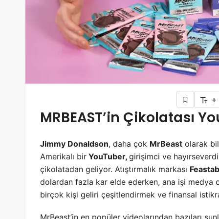
+
MRBEAST’in Çikolatası You
Jimmy Donaldson
, daha çok
MrBeast
olarak bi
Amerikalı bir
YouTuber,
girişimci ve hayırseverd
çikolatadan geliyor. Atıştırmalık markası
Feastab
dolardan fazla kar elde ederken, ana işi medya 
birçok kişi geliri çeşitlendirmek ve finansal istik
MrBeast’in en popüler videolarından bazıları şunl