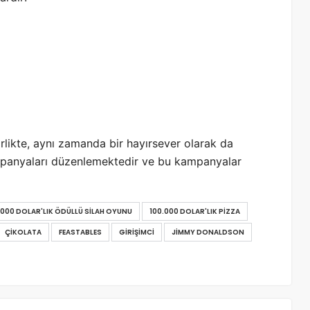
irlikte, aynı zamanda bir hayırsever olarak da
ampanyaları düzenlemektedir ve bu kampanyalar
.000 DOLAR'LIK ÖDÜLLÜ SILAH OYUNU
100.000 DOLAR'LIK PIZZA
ÇIKOLATA
FEASTABLES
GIRIŞIMCI
JIMMY DONALDSON