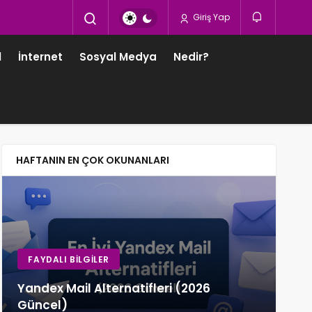
Giriş Yap
l
İnternet
Sosyal Medya
Nedir?
HAFTANIN EN ÇOK OKUNANLARI
FAYDALI BILGILER
H
Yandex Mail Alternatifleri (2026
Tü
Güncel)
İnt