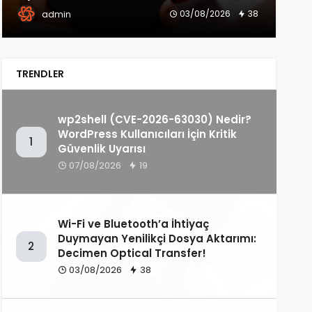
03/08/2026
38
admin
TRENDLER
wp2shell (CVE-2026-63030) Nedir?
WordPress Kullanıcıları İçin Kritik
1
Güvenlik Uyarısı
07/08/2026
19
Wi-Fi ve Bluetooth’a İhtiyaç
Duymayan Yenilikçi Dosya Aktarımı:
2
Decimen Optical Transfer!
03/08/2026
38