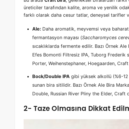
Bu arada
Craft bira
, geleneksel biralardan farklı
üreticiler tarafından kalite, aroma ve yenilik odak
farklı olarak daha cesur tatlar, deneysel tarifler
Ale:
Daha aromatik, meyvemsi veya baharatlı b
fermantasyon mayası (
Saccharomyces cerev
sıcaklıklarda fermente edilir. Bazı Örnek Ale
Efes Bomonti Filtresiz IPA, Tuborg Frederik 
Porter, Weihenstephaner, Hoegaarden, Craft
Bock/Double IPA
gibi yüksek alkollü (%6-12
sunan bira sitilidir. Bazı Örnek Ale Bira Mark
Double, Russian River Pliny the Elder, Craft
2- Taze Olmasına Dikkat Edilm