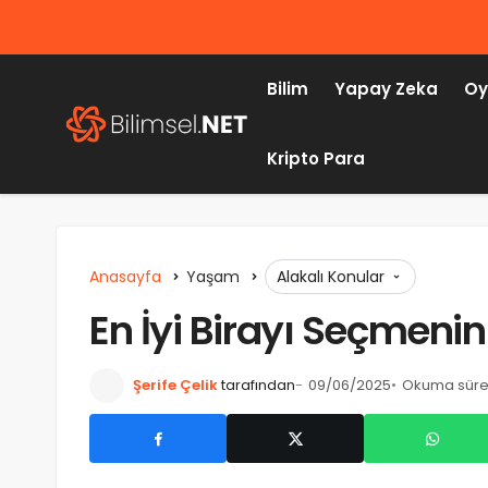
Bilim
Yapay Zeka
Oy
Kripto Para
Anasayfa
Yaşam
Alakalı Konular
En İyi Birayı Seçmenin
Şerife Çelik
tarafından
09/06/2025
Okuma süres