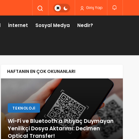
Giriş Yap
l
İnternet
Sosyal Medya
Nedir?
HAFTANIN EN ÇOK OKUNANLARI
TEKNOLOJI
F
Wi-Fi ve Bluetooth’a İhtiyaç Duymayan
Yenilikçi Dosya Aktarımı: Decimen
Yan
Optical Transfer!
Gü