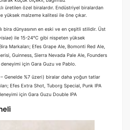
 olarak küçük ölçekli, bağımsız
lı üretilen özel biralardır. Endüstriyel biralardan
 ve yüksek malzeme kalitesi ile öne çıkar.
ira dünyasının en eski ve en çeşitli stilidir. Üst
isiae
) ile 15-24°C gibi nispeten yüksek
 Bira Markaları; Efes Grape Ale, Bomonti Red Ale,
serisi, Guinness, Sierra Nevada Pale Ale, Founders
 deneyimi için Gara Guzu ve Pablo.
 – Genelde %7 üzeri) biralar daha yoğun tatlar
aları; Efes Extra Shot, Tuborg Special, Punk IPA
 deneyimi için Gara Guzu Double IPA
eli