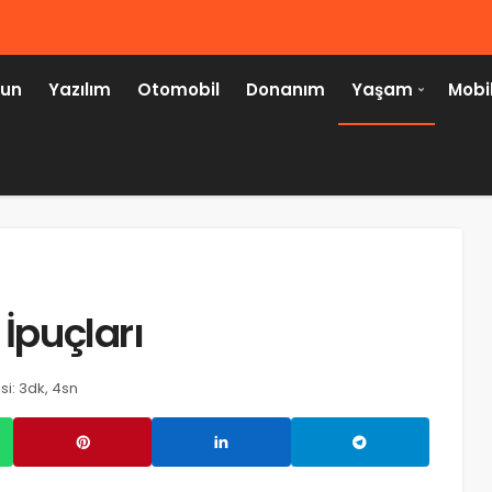
un
Yazılım
Otomobil
Donanım
Yaşam
Mobi
 İpuçları
HABER
i: 3dk, 4sn
wp2shell (CVE-2026-63030) Nedir?
WordPress Kullanıcıları İçin Kritik
Güvenlik Uyarısı